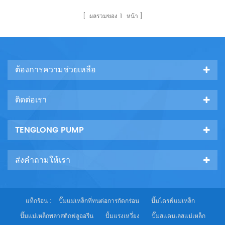
น้ำใสและของเหลวอื่น ๆ ที่มี
แน่นอนและใบพัดสมดุลแบบ
คุณสมบัติทางกายภาพและทาง
ไดนามิกและแบบคงที่ยอดเยี่ยม
ผลรวมของ
1
หน้า
เคมีคล้ายกับน้ำสะอาดน้ำประปา
เพื่อให้แน่ใจว่าการดำเนินงาน
สำหรับอาคารประปาแรงดัน
ที่ราบรื่นไม่มีการสั่นสะเทือน กัน
สำหรับเครือข่ายท่อน้ำ
น้ำ: แมวน้ำคาร์ไบด์ซีเมนต์ของ
อุตสาหกรรมและเมืองน้ำ การ
วัสดุที่แตกต่างกันให้แน่ใจว่าไม่มี
ต้องการความช่วยเหลือ
จัดหาและการระบายน้ำประปาแรง
การรั่วไหลพบในการขนส่งของสื่อ
ดันสูงสำหรับอาคารสูงการ
ที่แตกต่างกัน เสียงรบกวนต่ำ:
ชลประทานสปริงเกลอร์สวนแรงดัน
เสียงต่ำสองตลับลูกปืนภายใต้กา
ติดต่อเรา
ไฟการขนส่งทางไกลวงจร hvac
รสนั22
ห้องน้ำและอื่น22
TENGLONG PUMP
ส่งคำถามให้เรา
แท็กร้อน :
ปั๊มแม่เหล็กที่ทนต่อการกัดกร่อน
ปั๊มไดรฟ์แม่เหล็ก
ปั๊มแม่เหล็กพลาสติกฟลูออรีน
ปั้มแรงเหวี่ยง
ปั๊มสแตนเลสแม่เหล็ก