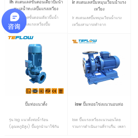
Ih สแตนเลสขั้นตอนเดียวปั๊มน้ำ
ir สแตนเลสปั๊มหมุนเวียนน้ำแรง
ทะเลน้ำทะเลปั๊มแรงเหวี่ยง
เหวี่ยง
Ih สแตนเลสขั้นตอนเดียวปั๊มน้ำ
ir สแตนเลสปั๊มหมุนเวียนน้ำแรง
ทะเลน้ำทะเลแรงเหวี่ยงปั๊ม
เหวี่ยงสามารถทำจาก
สามารถทำจาก 304.316.316l
304.316.316l และสแตนเลสสุด
และซุปเปอร์เฟสคู่เหล็กสแตนเลส
เพล็กซ์ มันเป็นปั๊มขนส่งที่ยอดเยี่ยม
เป็นปั๊มส่งถ่ายและปั๊มขนถ่ายที่ยอด
และปั๊มขนถ่ายสำหรับลำเลียงน้ำ
เยี่ยมสำหรับการขนส่งน้ำทะเลเข้ม
ทะเลน้ำเกลือและตัวทำละลาย
ข้นน้ำเค็มและตัวทำละลาย
อินทรีย์ที่ความเข้มข้นและอุณหภูมิ
อินทรีย์22
ที่แตกต่างกัน22
ปั๊มท่อแนวตั้ง
isw ปั๊มหอยโข่งแนวนอนท่อ
รุ่น isg แนวตั้งท่อน้ำร้อน
isw ปั๊มแรงเหวี่ยงแนวนอนโดย
(อุณหภูมิสูง) ปั๊มถูกนำมาใช้กัน
รวมการดำเนินงานที่ราบรื่น: เพลา
อย่างแพร่หลายสำหรับการขนส่ง
ปั๊มศูนย์กลาง concentricity