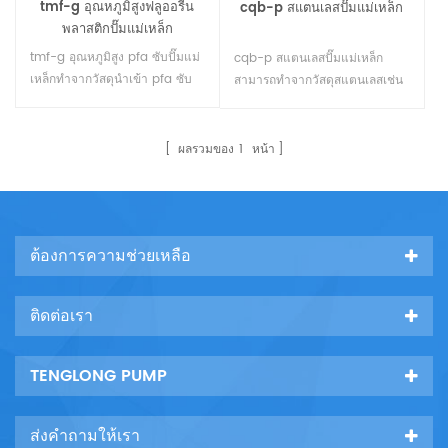
tmf-g อุณหภูมิสูงฟลูออรีน
cqb-p สแตนเลสปั๊มแม่เหล็ก
พลาสติกปั๊มแม่เหล็ก
tmf-g อุณหภูมิสูง pfa ซับปั๊มแม่
cqb-p สแตนเลสปั๊มแม่เหล็ก
เหล็กทำจากวัสดุนำเข้า pfa ซับ
สามารถทำจากวัสดุสแตนเลสเช่น
สามารถขนส่งกรดฐานและตัวทำ
ss304 และ ss316 และ ss316l
ละลายอินทรีย์กัดกร่อนสูงระหว่าง
ใช้ในการแพทย์และอุตสาหกรรม
100 ℃และ 150 ℃ซึ่งเป็นทางออก
เคมีสามารถขนส่งกรดซัลฟูริกกรด
ผลรวมของ
1
หน้า
ที่ดีสำหรับอุตสาหกรรมเคมีที่ดี22
ไนตริกกรดไฮโดรคลอริกและ
ของเหลวกัดกร่อนอื่น ๆ สามารถ
ทนต่อ 200 องศาเซลเซียส
อุณหภูมิสูง.22
ต้องการความช่วยเหลือ
ติดต่อเรา
TENGLONG PUMP
ส่งคำถามให้เรา