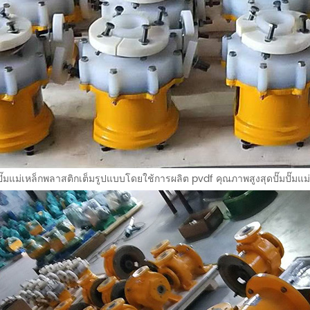
ปั๊มแม่เหล็กพลาสติกเต็มรูปแบบโดยใช้การผลิต pvdf คุณภาพสูงสุดปั๊มปั๊มแม่