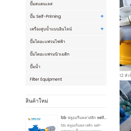
ปั๊มสแตนเลส
ปั๊ม Self-Priming
เครื่องสูบน้ำแบบอินไลน์
ปั๊มไดอะแฟรมไฟฟ้า
ปั๊มไดอะแฟรมนิวเมติก
ปั๊มน้ำ
12 หัว
Filter Equipment
สินค้าใหม่
fzb ฟลูออรีนพลาสติก self-priming ปั๊ม
fzb ฟลูออรีนพลาสติก self-