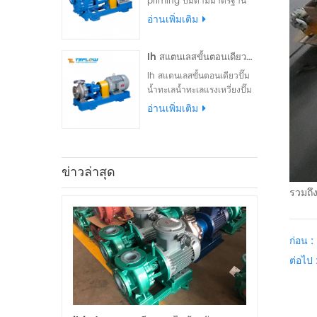
priming ปั๊มตามมาตรฐาน
สากลชิ้นส่วนล้นเป็นพลาสติก
อ่านเพิ่มเติม
ฟลูออรีนชิ้นส่วนรับน้ำหนักที่
ทำจากวัสดุโลหะสามารถติด
Ih สแตนเลสขั้นตอนเดียวปั๊มน้ำทะเลน้ำทะเลปั๊มแรงเหวี่ยง
ตั้งภายนอกประทับตราเดียวจบ
เครื่องประทับตราภายนอก
Ih สแตนเลสขั้นตอนเดียวปั๊ม
ประกอบเครื่องและล้างน้ำ
น้ำทะเลน้ำทะเลแรงเหวี่ยงปั๊ม
สามารถ ที่กำหนดเอง
สามารถทำจาก 304.316.316l
อ่านเพิ่มเติม
และซุปเปอร์เฟสคู่เหล็กสแตน
เลส เป็นปั๊มส่งถ่ายและปั๊มขน
ถ่ายที่ยอดเยี่ยมสำหรับการ
ขนส่งน้ำทะเลเข้มข้นน้ำเค็ม
ข่าวล่าสุด
และตัวทำละลายอินทรีย์
รวมถึ
ก่อน :
ต่อไป 