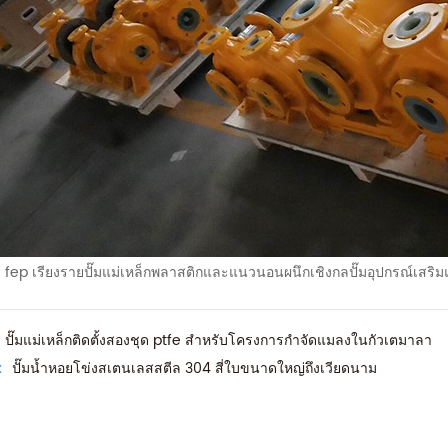
ง fep เรียงรายปั๊มแม่เหล็กพลาสติกและแนวนอนผนึกเชิงกลปั๊มอุปกรณ์เสริม
ปั๊มแม่เหล็กติดตั้งสองชุด ptfe สำหรับโครงการกำจัดแมลงในกัวเตมาลา
:
ปั๊มน้ำหอยโข่งสเตนเลสสตีล 304 สี่ใบขนาดใหญ่ถึงเวียดนาม