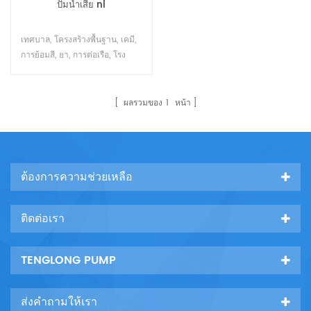
ปั๊มน้ำเสีย nl
เทศบาล, โครงสร้างพื้นฐาน, เคมี,
การย้อมสี, ยา, การต่อเรือ, โรง
หล่อ, อาหารและอุตสาหกรรมอื่น ๆ
อาจใช้ในการปั๊มของเหลวหนา,
ของเหลวสกปรก, วาง, ทรายดูด
ผลรวมของ
1
หน้า
และกากตะกอนไหลจากแม่น้ำใน
เมือง ฯลฯ หรือเหมืองถ่านหินอาจ
เข้าแถว โคลนของเหลวกรวดเล็ก
ๆ หากรวมกับแรงดันสูงและต้นสน
ต้องการความช่วยเหลือ
น้ำยูนิตนี้ยังสามารถใช้สำหรับการ
ขุดและขนส่งโครงการอนุรักษ์น้ำ
ขนาดเล็กเช่นการปรับระดับที่ดิน
ติดต่อเรา
กา22
TENGLONG PUMP
ส่งคำถามให้เรา