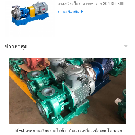
แรงเหวี่ยงปั๊มสามารถทำจาก 304.316.316l
และซุปเปอร์เฟสคู่เหล็กสแตนเลส เป็นปั๊มส่งถ่าย
อ่านเพิ่มเติม
และปั๊มขนถ่ายที่ยอดเยี่ยมสำหรับการขนส่งน้ำ
ทะเลเข้มข้นน้ำเค็มและตัวทำละลายอินทรีย์
ข่าวล่าสุด
ihf-d เทฟลอนเรียงรายไปด้วยปั๊มแรงเหวี่ยงเชื่อมต่อโดยตรง