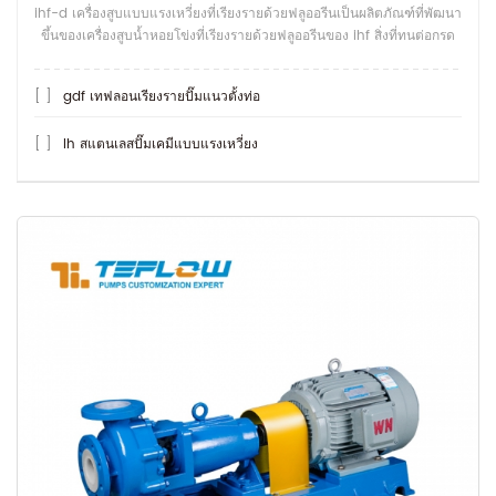
ihf-d เครื่องสูบแบบแรงเหวี่ยงที่เรียงรายด้วยฟลูออรีนเป็นผลิตภัณฑ์ที่พัฒนา
ขึ้นของเครื่องสูบน้ำหอยโข่งที่เรียงรายด้วยฟลูออรีนของ ihf สิ่งที่ทนต่อกรด
ได้ม
[ ]
gdf เทฟลอนเรียงรายปั๊มแนวตั้งท่อ
[ ]
Ih สแตนเลสปั๊มเคมีแบบแรงเหวี่ยง