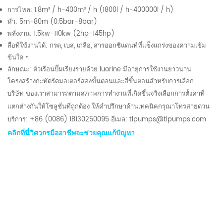
การไหล: 1.8m³ / h-400m³ / h (1800l / h-400000l / h)
หัว: 5m-80m (0.5bar-8bar)
พลังงาน: 1.5kw-110kw (2hp-145hp)
สื่อที่ใช้งานได้: กรด, เบส, เกลือ, สารออกซิแดนท์ที่แข็งแกร่งของความเข้ม
ข้นใด ๆ
ลักษณะ: ตัวเรือนปั๊มเรียงรายด้วย luorine มีอายุการใช้งานยาวนาน
โครงสร้างกะทัดรัดมอเตอร์สองขั้นตอนและสี่ขั้นตอนสำหรับการเลือก
บริษัท ของเราสามารถตามสภาพการทำงานที่เกิดขึ้นจริงเลือกการตั้งค่าที่
แตกต่างกันให้โซลูชั่นที่ถูกต้อง ให้คำปรึกษาด้านเทคนิคกรุณาโทรสายด่วน
บริการ: +86 (0086) 18130250095 อีเมล: tlpumps@tlpumps.com
คลิกที่นี่วิศวกรมืออาชีพจะช่วยคุณแก้ปัญหา