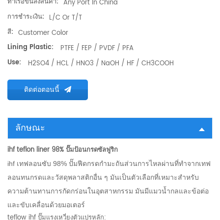
ท่าเรือขนส่งสินค้า:
Any Port In China
การชำระเงิน:
L/C Or T/T
สี:
Customer Color
Lining Plastic:
PTFE / FEP / PVDF / PFA
Use:
H2SO4 / HCL / HNO3 / NaOH / HF / CH3COOH
ติดต่อตอนนี้
ลักษณะ
ihf teflon liner 98% ปั๊มป้อนกรดซัลฟูริก
ihf เทฟลอนซับ 98% ปั๊มฟีดกรดกำมะถันส่วนการไหลผ่านที่ทำจากเทฟ
ลอนทนกรดและวัสดุพลาสติกอื่น ๆ มันเป็นตัวเลือกที่เหมาะสำหรับ
ความต้านทานการกัดกร่อนในอุตสาหกรรม มันมีแมวน้ำกลและข้อต่อ
และขับเคลื่อนด้วยมอเตอร์
teflow ihf ปั๊มแรงเหวี่ยงตัวแปรหลัก: