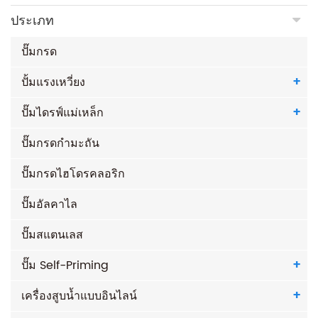
ประเภท
ปั๊มกรด
ปั้มแรงเหวี่ยง
ปั๊มไดรฟ์แม่เหล็ก
ปั๊มกรดกำมะถัน
ปั๊มกรดไฮโดรคลอริก
ปั๊มอัลคาไล
ปั๊มสแตนเลส
ปั๊ม Self-Priming
เครื่องสูบน้ำแบบอินไลน์