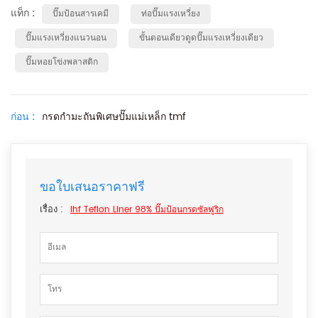
แท็ก :
ปั๊มป้อนสารเคมี
ท่อปั๊มแรงเหวี่ยง
ปั๊มแรงเหวี่ยงแนวนอน
ขั้นตอนเดียวดูดปั๊มแรงเหวี่ยงเดียว
ปั๊มหอยโข่งพลาสติก
ก่อน :
กรดกำมะถันพิเศษปั๊มแม่เหล็ก tmf
ขอใบเสนอราคาฟรี
เรื่อง :
Ihf Teflon Liner 98% ปั๊มป้อนกรดซัลฟูริก