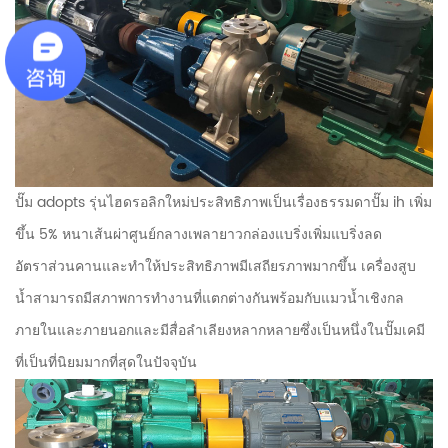
ปั๊ม adopts รุ่นไฮดรอลิกใหม่ประสิทธิภาพเป็นเรื่องธรรมดาปั๊ม ih เพิ่ม
ขึ้น 5% หนาเส้นผ่าศูนย์กลางเพลายาวกล่องแบริ่งเพิ่มแบริ่งลด
อัตราส่วนคานและทำให้ประสิทธิภาพมีเสถียรภาพมากขึ้น เครื่องสูบ
น้ำสามารถมีสภาพการทำงานที่แตกต่างกันพร้อมกับแมวน้ำเชิงกล
ภายในและภายนอกและมีสื่อลำเลียงหลากหลายซึ่งเป็นหนึ่งในปั๊มเคมี
ที่เป็นที่นิยมมากที่สุดในปัจจุบัน