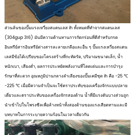
ส่วนล้นของปั๊มแรงเหวี่ยงสแตนเลส ih ทั้งหมดที่ทำจากสแตนเลส
(304gup 316) มันมีความต้านทานการกัดกร่อนที่ดีสำหรับกรด
อินทรีย์สารอินทรีย์ด่างสารละลายเกลือและอื่น ๆ
ปั๊มแรงเหวี่ยงสแตน
เลสมีข้อได้เปรียบของโครงสร้างที่กะทัดรัด, ปริมาณขนาดเล็ก, น้ำ
หนักเบา, เสียงต่ำ, ผลการประหยัดพลังงานที่โดดเด่นและการบำรุง
รักษาที่สะดวก
อุณหภูมิปานกลางลำเลียงของปั๊มเคมีชุด ih คือ -25 ℃
-225 ℃ เมื่อมีความจำเป็นจะใช้ตราประทับของเครื่องจักรแบบปลาย
เดี่ยวและตราประทับของเครื่องจักรสองด้าน น้ำที่มีแรงดันบางส่วนถูก
นำเข้าไปในโพรงซีลเพื่อล้างหน้าทั้งสองด้านของแรงเสียดทานและมี
บทบาทในการระบายความร้อนในเวลาเดียวกัน