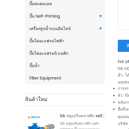
ปั๊มสแตนเลส
ปั๊ม Self-Priming
เครื่องสูบน้ำแบบอินไลน์
ปั๊มไดอะแฟรมไฟฟ้า
ปั๊มไดอะแฟรมนิวเมติก
fsb (d
ปั๊มน้ำ
fsb (
ต่ำ, ไ
Filter Equipment
มณฑลอ
การจร
หัว: 
สินค้าใหม่
พลังง
สื่อที
fzb ฟลูออรีนพลาสติก self-priming ปั๊ม
คุณสม
fzb ฟลูออรีนพลาสติก self-
บริษัท