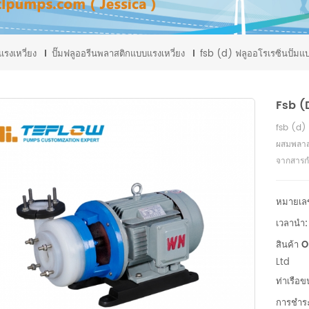
มแรงเหวี่ยง
ปั๊มฟลูออรีนพลาสติกแบบแรงเหวี่ยง
fsb (d) ฟลูออโรเรซิ่นปั๊มแ
Fsb (d
fsb (d) 
ผสมพลาสติ
จากสารกำ
หมายเล
เวลานำ:
สินค้า O
Ltd
ท่าเรือข
การชำระ