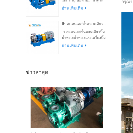
priming ปั๊มตามมาตรฐาน
กรุณา
สากลชิ้นส่วนล้นเป็นพลาสติก
อ่านเพิ่มเติม
ฟลูออรีนชิ้นส่วนรับน้ำหนักที่
ทำจากวัสดุโลหะสามารถติด
Ih สแตนเลสขั้นตอนเดียวปั๊มน้ำทะเลน้ำทะเลปั๊มแรงเหวี่ยง
ตั้งภายนอกประทับตราเดียวจบ
เครื่องประทับตราภายนอก
Ih สแตนเลสขั้นตอนเดียวปั๊ม
ประกอบเครื่องและล้างน้ำ
น้ำทะเลน้ำทะเลแรงเหวี่ยงปั๊ม
สามารถ ที่กำหนดเอง
สามารถทำจาก 304.316.316l
อ่านเพิ่มเติม
และซุปเปอร์เฟสคู่เหล็กสแตน
เลส เป็นปั๊มส่งถ่ายและปั๊มขน
ถ่ายที่ยอดเยี่ยมสำหรับการ
ขนส่งน้ำทะเลเข้มข้นน้ำเค็ม
ข่าวล่าสุด
และตัวทำละลายอินทรีย์