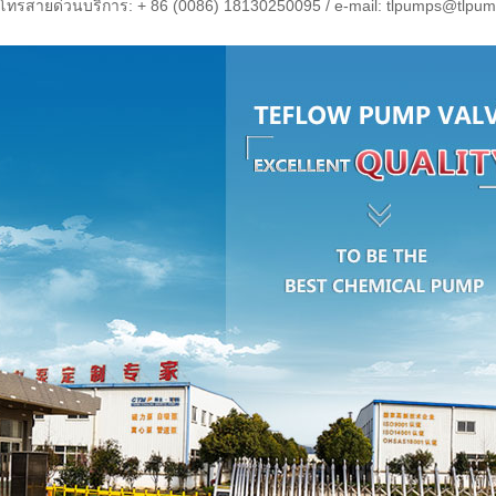
โทรสายด่วนบริการ: + 86 (0086) 18130250095 / e-mail: tlpumps@tlpu