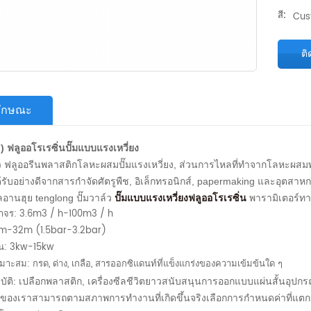
สี:
Cus
ติ
ลักษณะ
) ฟลูออโรเรซิ่นปั๊มแบบแรงเหวี่ยง
d) ฟลูออรีนพลาสติกโลหะผสมปั๊มแรงเหวี่ยง, ส่วนการไหลที่ทำจากโลหะผสมพล
ด้รับอย่างดีจากสารกำจัดศัตรูพืช, อิเล็กทรอนิกส์, papermaking และอุตสาหก
านฮุย tenglong ปั๊มวาล์ว
ปั๊มแบบแรงเหวี่ยงฟลูออโรเรซิ่น
พารามิเตอร์ทา
าจร: 3.6m3 / h-100m3 / h
15m-32m (1.5bar-3.2bar)
าน: 3kw-15kw
่เหมาะสม: กรด, ด่าง, เกลือ, สารออกซิแดนท์ที่แข็งแกร่งของความเข้มข้นใด ๆ
บัติ: เปลือกพลาสติก, เครื่องซีลชีวิตยาวสนับสนุนการออกแบบแผ่นสั้นอุป
 ของเราสามารถตามสภาพการทำงานที่เกิดขึ้นจริงเลือกการกำหนดค่าที่แตกต่างก