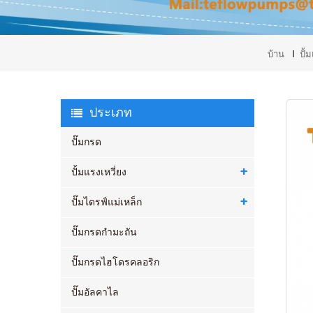
บ้าน
ปั้
ประเภท
ปั๊มกรด
ปั้มแรงเหวี่ยง
ปั๊มไดรฟ์แม่เหล็ก
ปั๊มกรดกำมะถัน
ปั๊มกรดไฮโดรคลอริก
ปั๊มอัลคาไล