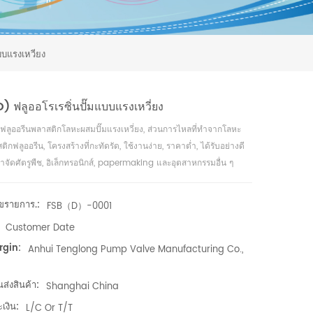
บบแรงเหวี่ยง
) ฟลูออโรเรซิ่นปั๊มแบบแรงเหวี่ยง
ฟลูออรีนพลาสติกโลหะผสมปั๊มแรงเหวี่ยง, ส่วนการไหลที่ทำจากโลหะ
กฟลูออรีน, โครงสร้างที่กะทัดรัด, ใช้งานง่าย, ราคาต่ำ, ได้รับอย่างดี
จัดศัตรูพืช, อิเล็กทรอนิกส์, papermaking และอุตสาหกรรมอื่น ๆ
ขรายการ.:
FSB（D）-0001
Customer Date
rgin:
Anhui Tenglong Pump Valve Manufacturing Co.,
นส่งสินค้า:
Shanghai China
เงิน:
L/C Or T/T