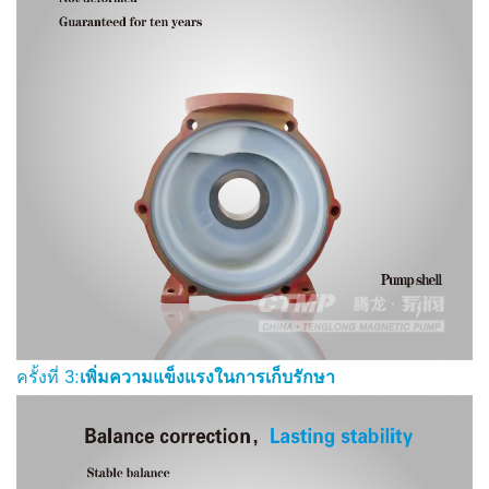
ครั้งที่ 3:
เพิ่มความแข็งแรงในการเก็บรักษา