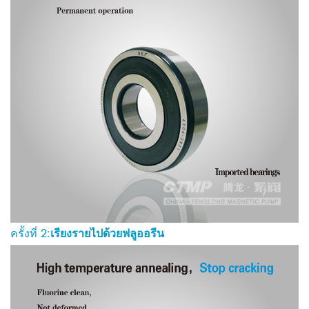
ครั้งที่ 2:
เรียงรายไปด้วยฟลูออรีน