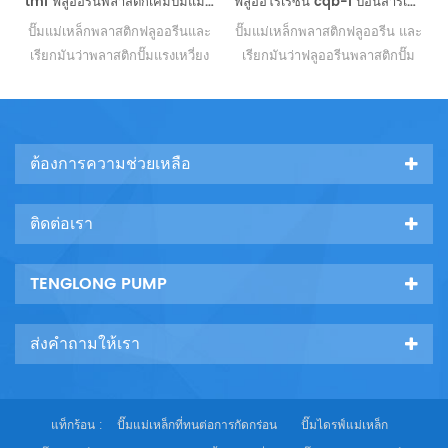
tmf ฟลูออรีนพลาสติกเคมีปั๊มแม่เหล็ก
ฟลูออโรเรซิ่น cqb-f ป้อนสารเคมีปั๊มแม่เหล็ก
imd-f ฟลูออรีนหนักปั๊มแม่เหล็กพลาสติก
และ
ปั๊มแม่เหล็กพลาสติกฟลูออรีน และ
ปั๊มแม่เหล็กพลาสติกฟลูออรีน เป็น
ยง
เรียกมันว่าฟลูออรีนพลาสติกปั๊ม
ที่รู้จักกันว่า ฟลูออรีนพลาสติกปั๊ม
๊ม
แม่เหล็กแรงเหวี่ยงสี่ฟลูออรีน
แรงเหวี่ยงแม่เหล็ก ,
น,
พลาสติกฟลูออรีนพลาสติกปั๊ม
tetrafluorine ฟลูออรีนพลาสติก
ั๊ม
ไดรฟ์แม่เหล็ก, ปั๊มแม่เหล็กทนต่อ
ปั๊มแม่เหล็ก การกัดกร่อนของปั๊ม
การกัดกร่อนปั๊มเคมีปั๊มเคมีแม่
แม่เหล็ก ปั๊มเคมีทนแม่เหล็ก .
ต้องการความช่วยเหลือ
เหล็ก
imd-f adopts ขั้นสูงระหว่าง
ประเทศ แนวคิดการออกแบบขจัด
ติดต่อเรา
กระแสวนแม่เหล็กได้อย่างสมบูรณ์
ผลิตภัณฑ์ ที่มีประสิทธิภาพสูงและ
ประหยัดพลังงาน adopts
TENGLONG PUMP
โครงสร้างดึงด้านหลัง ไม่จำเป็น
ต้องถอดท่อซึ่งสะดวกสำหรับการ
ส่งคำถามให้เรา
บำรุงรักษาและการบำรุงรักษา
ประจำวัน
แท็กร้อน :
ปั๊มแม่เหล็กที่ทนต่อการกัดกร่อน
ปั๊มไดรฟ์แม่เหล็ก